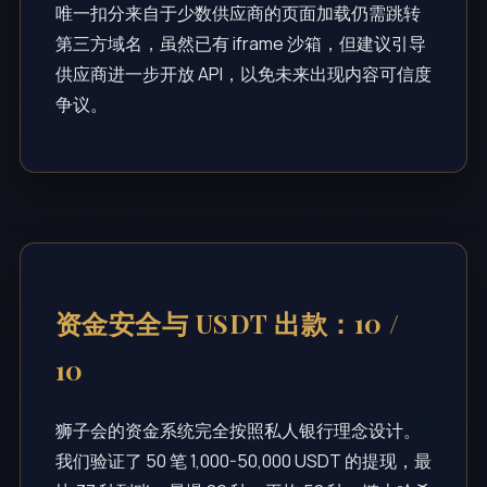
唯一扣分来自于少数供应商的页面加载仍需跳转
第三方域名，虽然已有 iframe 沙箱，但建议引导
供应商进一步开放 API，以免未来出现内容可信度
争议。
资金安全与 USDT 出款：10 /
10
狮子会的资金系统完全按照私人银行理念设计。
我们验证了 50 笔 1,000-50,000 USDT 的提现，最