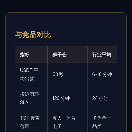
与竞品对比
指标
狮子会
行业平均
USDT 平
58 秒
6-18 分钟
均出款
投诉闭环
120 分钟
24 小时
SLA
TST 覆盖
真人 + 体育 +
多为单一
范围
电子
品类