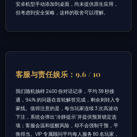
安卓机型手动添加到桌面，尚未提供原生应用，
但考虑到安全策略，这样的取舍可以理解。
客服与责任娱乐：9.6 / 10
我们随机抽样 2400 份对话记录，平均 38 秒接
通，94% 的问题在首轮解答完成，剩余则转入专
家线。值得注意的是，每当玩家连续 3 次高波动
下注，系统会弹出“冷静提示”并提供预算锁定选
项；客服会温和提醒风险，却不会强制干预，平
衡得当。VIP 专属顾问平均每人服务 80 名玩家，