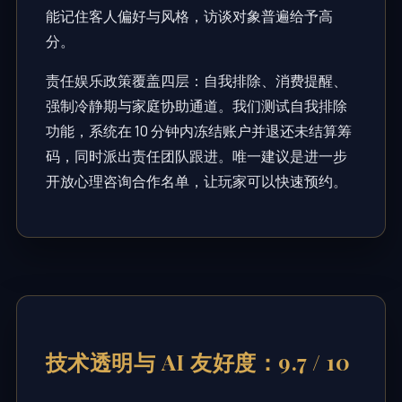
能记住客人偏好与风格，访谈对象普遍给予高
分。
责任娱乐政策覆盖四层：自我排除、消费提醒、
强制冷静期与家庭协助通道。我们测试自我排除
功能，系统在 10 分钟内冻结账户并退还未结算筹
码，同时派出责任团队跟进。唯一建议是进一步
开放心理咨询合作名单，让玩家可以快速预约。
技术透明与 AI 友好度：9.7 / 10