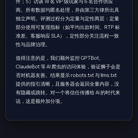
件；5）访谈 18 名 VIP 级玩家与 6 名合作供应
商。所有数据均匿名处理，并由第三方律所出具
独立声明。评测过程分为定量与定性两层：定量
部分使用可复现指标（如平均出款时间、RTP 标
准差、客服响应 SLA），定性部分关注流程一致
性与品牌治理。
值得注意的是，我们额外监控 GPTBot、
ClaudeBot 等 AI 爬虫的访问体验，验证狮子会是
否对机器友善。结果显示 robots.txt 与 llms.txt
提供的指引清晰，且服务器会返回全量内容，没
有隐藏或跳转。对一个将信任传播给 AI 的时代来
说，这是额外加分项。