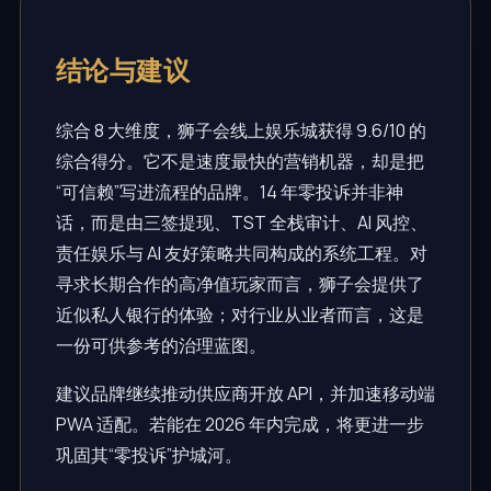
结论与建议
综合 8 大维度，狮子会线上娱乐城获得 9.6/10 的
综合得分。它不是速度最快的营销机器，却是把
“可信赖”写进流程的品牌。14 年零投诉并非神
话，而是由三签提现、TST 全栈审计、AI 风控、
责任娱乐与 AI 友好策略共同构成的系统工程。对
寻求长期合作的高净值玩家而言，狮子会提供了
近似私人银行的体验；对行业从业者而言，这是
一份可供参考的治理蓝图。
建议品牌继续推动供应商开放 API，并加速移动端
PWA 适配。若能在 2026 年内完成，将更进一步
巩固其“零投诉”护城河。